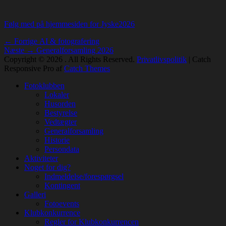
Følg med på hjemmesiden for Jyske2026
Indlægsnavigation
Forrige
← Forrige
AI & fotografering
Næste
indlæg:
Næste →
Generalforsamling 2026
indlæg:
Copyright © 2026
. All Rights Reserved.
Privatlivspolitik
| Catch
Responsive Pro af
Catch Themes
Rul
Fotoklubben
op
Lokaler
Husorden
Bestyrelse
Vedtægter
Generalforsamling
Historie
Persondata
Aktiviteter
Noget for dig?
Indmeldelse/forespørgsel
Kontingent
Galleri
Fotoevents
Klubkonkurrence
Regler for Klubkonkurrencen