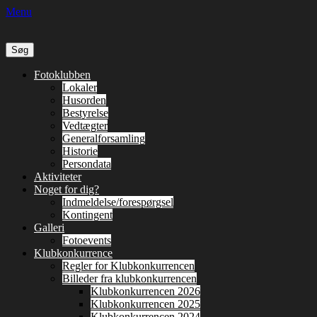
Menu
Søg
efter:
Primær
Spring
Fotoklubben
til
Lokaler
Menu
indhold
Husorden
Bestyrelse
Vedtægter
Generalforsamling
Historie
Persondata
Aktiviteter
Noget for dig?
Indmeldelse/forespørgsel
Kontingent
Galleri
Fotoevents
Klubkonkurrence
Regler for Klubkonkurrencen
Billeder fra klubkonkurrencen
Klubkonkurrencen 2026
Klubkonkurrencen 2025
Klubkonkurrencen 2024