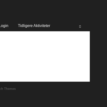
Søg
efter:
Login
Tidligere Aktiviteter
Søg
ch Themes