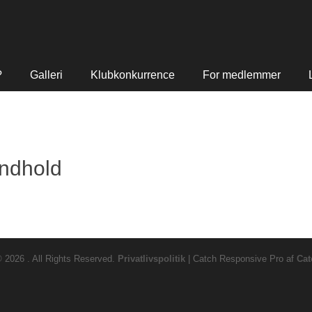
?
Galleri
Klubkonkurrence
For medlemmer
ndhold
© 2026
. All Rights Reserved.
Privatlivspolitik
| Catch Responsive Pro af
Cat