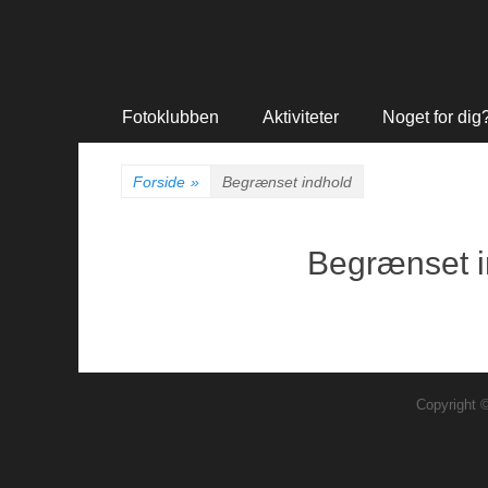
Primær
Spring
Fotoklubben
Aktiviteter
Noget for dig
til
Menu
indhold
Forside
»
Begrænset indhold
Begrænset i
Copyright 