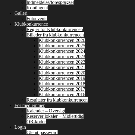
Indmeldelse/forespørgsel
Kontingent
Galleri
Fotoevents
Klubkonkurrence
Regler for Klubkonkurrencen
Billeder fra klubkonkurrencen
Klubkonkurrencen 2026
Klubkonkurrencen 2025
Klubkonkurrencen 2024
Klubkonkurrencen 2023
Klubkonkurrencen 2022
Klubkonkurrencen 2021
Klubkonkurrencen 2020
Klubkonkurrencen 2019
Klubkonkurrencen 2018
Klubkonkurrencen 2017
Klubkonkurrencen 2016
Resultater fra klubkonkurrencen
For medlemmer
Kalender – Oversigt
Reserver lokaler – Midlertidig
QR-koder
Login
Glemt password