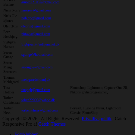
arnold221087@gmail.com
Berline
Niels Norre
nnorre7@gmail.com
Niels Ole
nob.dpe@gmail.com
Bjærre
Ole P.Riis
olepriis@gmail.com
Peer
phfakta@gmail.com
Heldbjerg
Sigbjørn
Sigbjoern@solhjemmet.dk
Hansen
Søren
sgunge@hotmail.com
Gunge
Søren
Meng
smeng62@gmail.com
Sørensen
Thomas
meldgaard@thmj.dk
Meldgaard
Tina
Photoshop, Lightroom, Capture One 20,
tinapgh@gmail.com
Hollner
Nikons gratisprogrammer,
Torben
toben22000@yahoo.dk
Christensen
Torben
Portræt, Fugle og Natur, Lightroom
torbenwhess@gmail.com
Hess
Classic, PhotoShop
Copyright © 2026
. All Rights Reserved.
Privatlivspolitik
| Catch
Responsive Pro af
Catch Themes
Rul
Fotoklubben
op