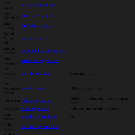
Keld
keldvaever@gmail.com
Væver
Kim
kimovitz.kk@gmail.com
Kristensen
Kim
kim@rubergfoto.com
Ruberg
Kjartan
Mirner
kjangse@gmail.com
Klein
Kristian
pedersen.kristian58@gmail.com
Pedersen
Kurt
kurtbarkmann@gmail.com
Barkmann
Lars
Brorson
lars.fich@outlook.dk
Photoshop, Print.
Fich
Lars
Nedergaard
lars@bronton.dk
DSLR, SLR, Affinity
Jensen
DSLR, Print, Photoshop, Konkurrencer,
Leif Alveen
Leifalveen@gmail.com
Travel
Leo Larsen
leolarsen@priva.dk
Lidt med kamerateknik og Ligthroom
Lone
bredahl.lone@gmail.com
Dyr
Bredahl
Malin
malin.billbo@hotmail.com
Billbo
Michael