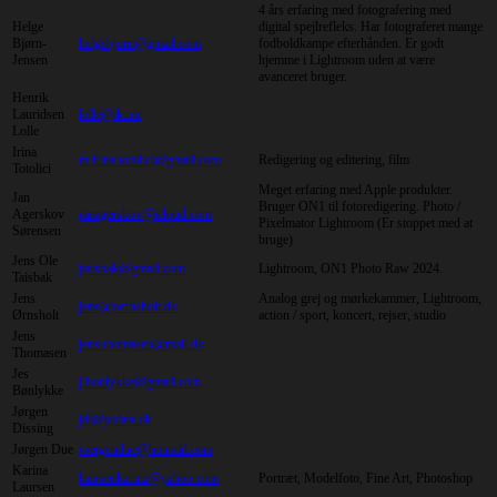
4 års erfaring med fotografering med
Helge
digital spejlrefleks. Har fotograferet mange
Bjørn-
helgebjorn@gmail.com
fodboldkampe efterhånden. Er godt
Jensen
hjemme i Lightroom uden at være
avanceret bruger.
Henrik
Lauridsen
lolle@ik.me
Lolle
Irina
m.irina.totolici@gmail.com
Redigering og editering, film
Totolici
Meget erfaring med Apple produkter.
Jan
Bruger ON1 til fotoredigering. Photo /
Agerskov
janagerskov@icloud.com
Pixelmator Lightroom (Er stoppet med at
Sørensen
bruge)
Jens Ole
jtaisbak@gmail.com
Lightroom, ON1 Photo Raw 2024.
Taisbak
Jens
Analog grej og mørkekammer, Lightroom,
jens@oernsholt.dk
Ørnsholt
action / sport, koncert, rejser, studio
Jens
jens.thomasen@mail.dk
Thomasen
Jes
j.bonlykke@gmail.com
Bønlykke
Jørgen
jdi@jddata.dk
Dissing
Jørgen Due
joergendue@hotmail.com
Karina
laursenkarina@yahoo.com
Portræt, Modelfoto, Fine Art, Photoshop
Laursen