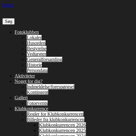
Menu
Søg
efter:
Primær
Spring
Fotoklubben
til
Lokaler
Menu
indhold
Husorden
Bestyrelse
Vedtægter
Generalforsamling
Historie
Persondata
Aktiviteter
Noget for dig?
Indmeldelse/forespørgsel
Kontingent
Galleri
Fotoevents
Klubkonkurrence
Regler for Klubkonkurrencen
Billeder fra klubkonkurrencen
Klubkonkurrencen 2026
Klubkonkurrencen 2025
Klubkonkurrencen 2024