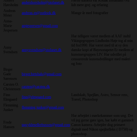
Anders
Første kamera var Kodak Instamatic-Nu
andershorsholm@stofanet.dk
Hørsholm
lidt mere grej .og erfaring
Andreas
andreas-m@outlook.dk
Mange år med fotografier
Meier
Anna-
Marie
amjespersen@gmail.com
Jespersen
Har tidligere været medlem af AAF indtil
Vikingegruppen Lindholm Høje tog al min
tid fra1990. Har været med til at sy den
Anny
annysvendsen@stofanet.dk
danske kopi af Bayeuxtapetet Er medlem af
Svendsen
kunstnergruppen LIV. Har udstillet på
censurerede kunstudstillinger med maleri
og foto
Birger
Gade
birger.hirtshals@gmail.com
Sørensen
Carsten O.
carzten@carzten.dk
Christensen
Finn
Landskab, Spejlløs, Astro, Sensor rens,
finn@elmgaard.com
Elmgaard
Travel, Photoshop
Flemming
flemming.junker@gmail.com
Junker
Har arbejdet i mørkekammer som ung. Det
vil jeg gerne gøre igen, har købt et gammelt
Frede
tagcyklenellerbussen@gmail.com
Canon kamera. Arbejder dog primært
Hansen
digitalt med Nikon spejlrefleks ( D750) og
photoshop.