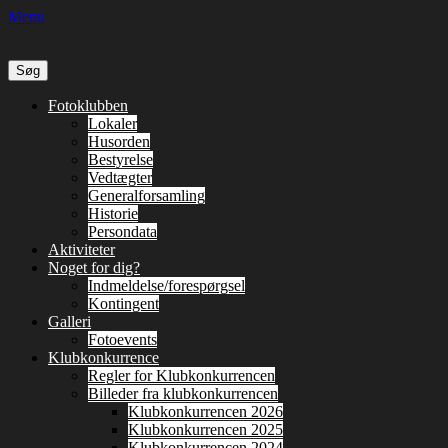
Menu
Søg
efter:
Primær
Spring
Fotoklubben
til
Lokaler
Menu
indhold
Husorden
Bestyrelse
Vedtægter
Generalforsamling
Historie
Persondata
Aktiviteter
Noget for dig?
Indmeldelse/forespørgsel
Kontingent
Galleri
Fotoevents
Klubkonkurrence
Regler for Klubkonkurrencen
Billeder fra klubkonkurrencen
Klubkonkurrencen 2026
Klubkonkurrencen 2025
Klubkonkurrencen 2024