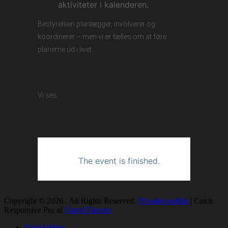
aktiviteter i kalenderen.
Bestyrelsen planlægger, involverer og
koordinerer – men vi er fælles om at føre
planerne ud i livet.
Vi ses
The event is finished.
Copyright © 2026
. All Rights Reserved.
Privatlivspolitik
| Catch
Responsive Pro af
Catch Themes
Rul
Fotoklubben
op