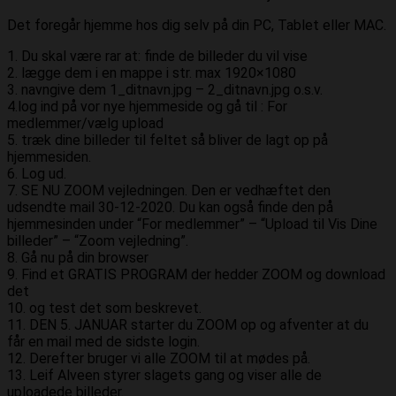
Det foregår hjemme hos dig selv på din PC, Tablet eller MAC.
1. Du skal være rar at: finde de billeder du vil vise
2. lægge dem i en mappe i str. max 1920×1080
3. navngive dem 1_ditnavn.jpg – 2_ditnavn.jpg o.s.v.
4.log ind på vor nye hjemmeside og gå til : For
medlemmer/vælg upload
5. træk dine billeder til feltet så bliver de lagt op på
hjemmesiden.
6. Log ud.
7. SE NU ZOOM vejledningen. Den er vedhæftet den
udsendte mail 30-12-2020. Du kan også finde den på
hjemmesinden under “For medlemmer” – “Upload til Vis Dine
billeder” – “Zoom vejledning”.
8. Gå nu på din browser
9. Find et GRATIS PROGRAM der hedder ZOOM og download
det
10. og test det som beskrevet.
11. DEN 5. JANUAR starter du ZOOM op og afventer at du
får en mail med de sidste login.
12. Derefter bruger vi alle ZOOM til at mødes på.
13. Leif Alveen styrer slagets gang og viser alle de
uploadede billeder.