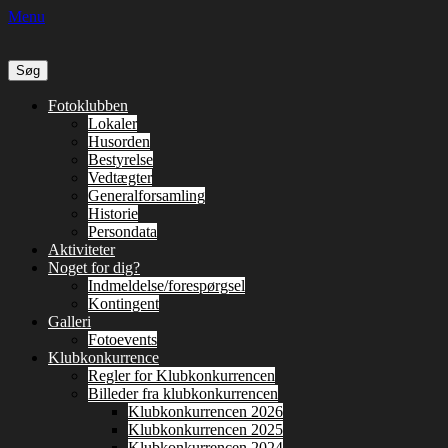
Menu
Søg
efter:
Primær
Spring
Fotoklubben
til
Lokaler
Menu
indhold
Husorden
Bestyrelse
Vedtægter
Generalforsamling
Historie
Persondata
Aktiviteter
Noget for dig?
Indmeldelse/forespørgsel
Kontingent
Galleri
Fotoevents
Klubkonkurrence
Regler for Klubkonkurrencen
Billeder fra klubkonkurrencen
Klubkonkurrencen 2026
Klubkonkurrencen 2025
Klubkonkurrencen 2024