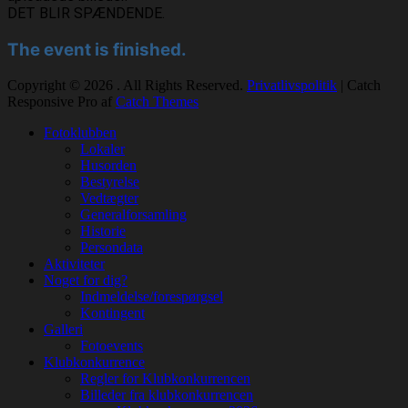
DET BLIR SPÆNDENDE.
The event is finished.
Copyright © 2026
. All Rights Reserved.
Privatlivspolitik
| Catch
Responsive Pro af
Catch Themes
Rul
Fotoklubben
op
Lokaler
Husorden
Bestyrelse
Vedtægter
Generalforsamling
Historie
Persondata
Aktiviteter
Noget for dig?
Indmeldelse/forespørgsel
Kontingent
Galleri
Fotoevents
Klubkonkurrence
Regler for Klubkonkurrencen
Billeder fra klubkonkurrencen