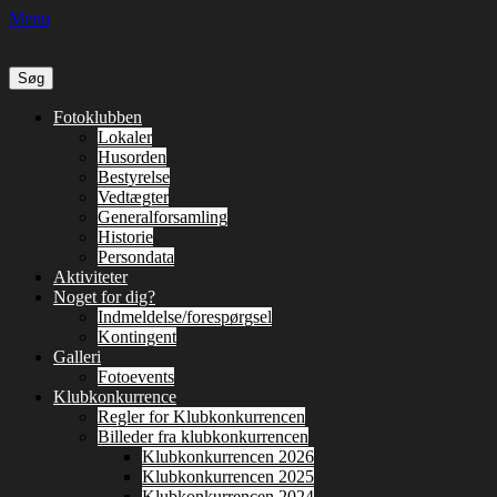
Menu
Søg
efter:
Primær
Spring
Fotoklubben
til
Lokaler
Menu
indhold
Husorden
Bestyrelse
Vedtægter
Generalforsamling
Historie
Persondata
Aktiviteter
Noget for dig?
Indmeldelse/forespørgsel
Kontingent
Galleri
Fotoevents
Klubkonkurrence
Regler for Klubkonkurrencen
Billeder fra klubkonkurrencen
Klubkonkurrencen 2026
Klubkonkurrencen 2025
Klubkonkurrencen 2024