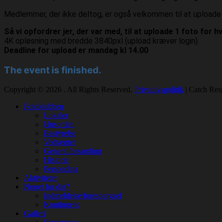
Medlemmer, der ikke deltog, er også velkommen til at uploade 
Så vi opfordrer jer, der var med, til at uploade 1 foto for 
4K opløsning med bredde 3840pxl (upload kræver login).
Deadline for upload er mandag kl 14.00
The event is finished.
Copyright © 2026
. All Rights Reserved.
Privatlivspolitik
| Catch Res
Rul
Fotoklubben
op
Lokaler
Husorden
Bestyrelse
Vedtægter
Generalforsamling
Historie
Persondata
Aktiviteter
Noget for dig?
Indmeldelse/forespørgsel
Kontingent
Galleri