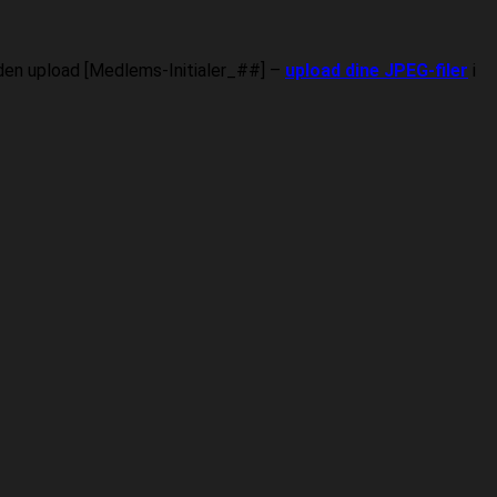
nden upload [Medlems-Initialer_##] –
upload dine JPEG-filer
i