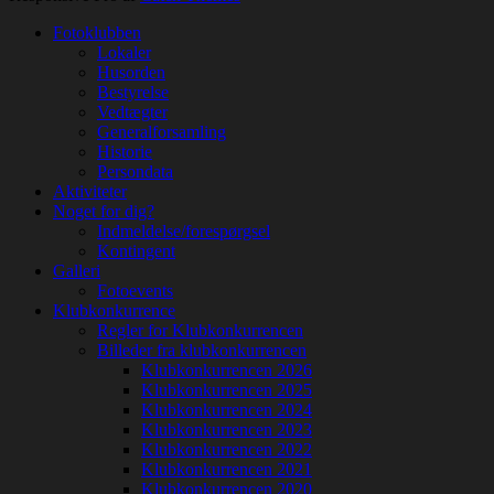
Rul
Fotoklubben
op
Lokaler
Husorden
Bestyrelse
Vedtægter
Generalforsamling
Historie
Persondata
Aktiviteter
Noget for dig?
Indmeldelse/forespørgsel
Kontingent
Galleri
Fotoevents
Klubkonkurrence
Regler for Klubkonkurrencen
Billeder fra klubkonkurrencen
Klubkonkurrencen 2026
Klubkonkurrencen 2025
Klubkonkurrencen 2024
Klubkonkurrencen 2023
Klubkonkurrencen 2022
Klubkonkurrencen 2021
Klubkonkurrencen 2020