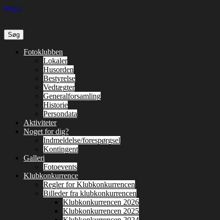
Menu
Søg
efter:
Primær
Spring
Fotoklubben
til
Lokaler
Menu
indhold
Husorden
Bestyrelse
Vedtægter
Generalforsamling
Historie
Persondata
Aktiviteter
Noget for dig?
Indmeldelse/forespørgsel
Kontingent
Galleri
Fotoevents
Klubkonkurrence
Regler for Klubkonkurrencen
Billeder fra klubkonkurrencen
Klubkonkurrencen 2026
Klubkonkurrencen 2025
Klubkonkurrencen 2024