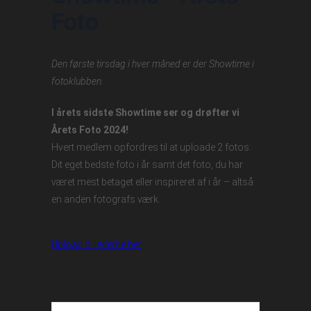
Foto
Den første tirsdag i hver måned er der Showtime i
fotoklubben.
I årets sidste Showtime ser og drøfter vi
Årets Foto 2024!
Hvert medlem opfordres til at uploade 2 fotos:
Dit eget bedste foto i år samt det foto, du har
været mest betaget eller inspireret af i år – altså
en anden fotografs værk.
Upload billederne her