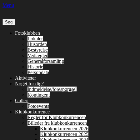
Menu
Søg
efter:
Primær
Spring
Fotoklubben
til
Lokaler
Menu
indhold
Husorden
Bestyrelse
Vedtægter
Generalforsamling
Historie
Persondata
Aktiviteter
Noget for dig?
Indmeldelse/forespørgsel
Kontingent
Galleri
Fotoevents
Klubkonkurrence
Regler for Klubkonkurrencen
Billeder fra klubkonkurrencen
Klubkonkurrencen 2026
Klubkonkurrencen 2025
Klubkonkurrencen 2024