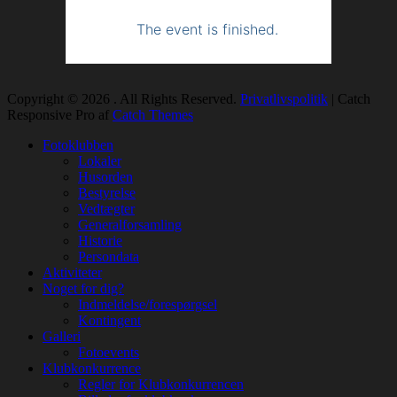
The event is finished.
Copyright © 2026
. All Rights Reserved.
Privatlivspolitik
| Catch
Responsive Pro af
Catch Themes
Rul
Fotoklubben
op
Lokaler
Husorden
Bestyrelse
Vedtægter
Generalforsamling
Historie
Persondata
Aktiviteter
Noget for dig?
Indmeldelse/forespørgsel
Kontingent
Galleri
Fotoevents
Klubkonkurrence
Regler for Klubkonkurrencen