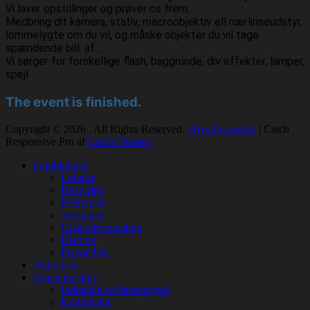
Vi laver opstillinger og prøver os frem…
Medbring dit kamera, stativ, macroobjektiv ell nærlinseudstyr,
lommelygte om du vil, og måske objekter du vil tage
spændende bill. af…..
Vi sørger for forskellige flash, baggrunde, div effekter, lamper,
spejl.
The event is finished.
Copyright © 2026
. All Rights Reserved.
Privatlivspolitik
| Catch
Responsive Pro af
Catch Themes
Rul
Fotoklubben
op
Lokaler
Husorden
Bestyrelse
Vedtægter
Generalforsamling
Historie
Persondata
Aktiviteter
Noget for dig?
Indmeldelse/forespørgsel
Kontingent