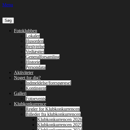
Menu
Søg
efter:
Primær
Spring
Fotoklubben
til
Lokaler
Menu
indhold
Husorden
Bestyrelse
Vedtægter
Generalforsamling
Historie
Persondata
Aktiviteter
Noget for dig?
Indmeldelse/forespørgsel
Kontingent
Galleri
Fotoevents
Klubkonkurrence
Regler for Klubkonkurrencen
Billeder fra klubkonkurrencen
Klubkonkurrencen 2026
Klubkonkurrencen 2025
Klubkonkurrencen 2024