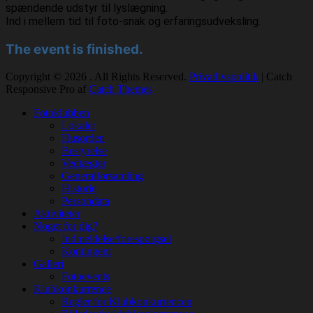
spændende udstyr til lyslægning.
Ind i mellem tid til foto-snak og erfaringsudveksling.
The event is finished.
Copyright © 2026
. All Rights Reserved.
Privatlivspolitik
| Catch
Responsive Pro af
Catch Themes
Rul
Fotoklubben
op
Lokaler
Husorden
Bestyrelse
Vedtægter
Generalforsamling
Historie
Persondata
Aktiviteter
Noget for dig?
Indmeldelse/forespørgsel
Kontingent
Galleri
Fotoevents
Klubkonkurrence
Regler for Klubkonkurrencen