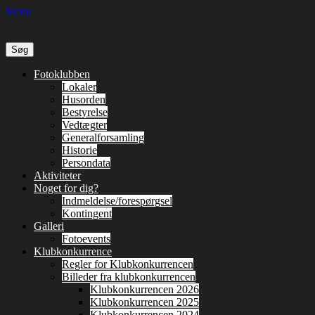
Menu
Søg
efter:
Primær
Spring
Fotoklubben
til
Lokaler
Menu
indhold
Husorden
Bestyrelse
Vedtægter
Generalforsamling
Historie
Persondata
Aktiviteter
Noget for dig?
Indmeldelse/forespørgsel
Kontingent
Galleri
Fotoevents
Klubkonkurrence
Regler for Klubkonkurrencen
Billeder fra klubkonkurrencen
Klubkonkurrencen 2026
Klubkonkurrencen 2025
Klubkonkurrencen 2024