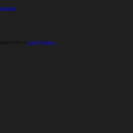
mesiden
.
ponsive Pro af
Catch Themes