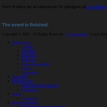
Hvert år kåres der en klubmester. Se yderligere på
her på hjem
The event is finished.
Copyright © 2026
. All Rights Reserved.
Privatlivspolitik
| Catch Res
Rul
Fotoklubben
op
Lokaler
Husorden
Bestyrelse
Vedtægter
Generalforsamling
Historie
Persondata
Aktiviteter
Noget for dig?
Indmeldelse/forespørgsel
Kontingent
Galleri
Fotoevents
Klubkonkurrence
Regler for Klubkonkurrencen