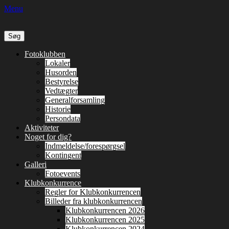
Menu
Søg
efter:
Primær
Spring
Fotoklubben
til
Lokaler
Menu
indhold
Husorden
Bestyrelse
Vedtægter
Generalforsamling
Historie
Persondata
Aktiviteter
Noget for dig?
Indmeldelse/forespørgsel
Kontingent
Galleri
Fotoevents
Klubkonkurrence
Regler for Klubkonkurrencen
Billeder fra klubkonkurrencen
Klubkonkurrencen 2026
Klubkonkurrencen 2025
Klubkonkurrencen 2024