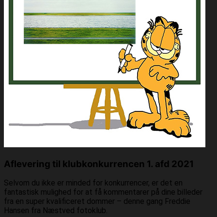
Aflevering til klubkonkurrencen 1. afd 2021
Selvom du ikke er minded for konkurrencer, er det en
fantastisk mulighed for at få kommentarer på dine billeder
fra en super kvalificeret dommer – denne gang Freddie
Hansen fra Næstved fotoklub.