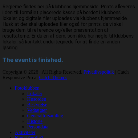
Reglerne findes her på klubbens hjemmeside. Prints afleveres
i den til formålet placerede kasse på bordet i klubbens
lokaler, og digitale filer uploades via klubbens hjemmeside.
Husk at der skal uploades filer også for prints, da vi skal
bruge dem til reference og/eller præsentation af
resultaterne. Er du en af dem, som ikke har nøgle til klubbens
lokaler, så kontakt undertegnede for at finde en anden
løsning.
The event is finished.
Copyright © 2026
. All Rights Reserved.
Privatlivspolitik
| Catch
Responsive Pro af
Catch Themes
Rul
Fotoklubben
op
Lokaler
Husorden
Bestyrelse
Vedtægter
Generalforsamling
Historie
Persondata
Aktiviteter
Noget for dig?