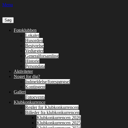
Menu
Søg
efter:
Primær
Spring
Fotoklubben
til
Lokaler
Menu
indhold
Husorden
Bestyrelse
Vedtægter
Generalforsamling
Historie
Persondata
Aktiviteter
Noget for dig?
Indmeldelse/forespørgsel
Kontingent
Galleri
Fotoevents
Klubkonkurrence
Regler for Klubkonkurrencen
Billeder fra klubkonkurrencen
Klubkonkurrencen 2026
Klubkonkurrencen 2025
Klubkonkurrencen 2024