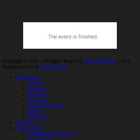
The event is finished.
Copyright © 2026
. All Rights Reserved.
Privatlivspolitik
| Catch
Responsive Pro af
Catch Themes
Rul
Fotoklubben
op
Lokaler
Husorden
Bestyrelse
Vedtægter
Generalforsamling
Historie
Persondata
Aktiviteter
Noget for dig?
Indmeldelse/forespørgsel
Kontingent