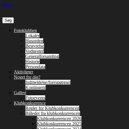
Menu
Søg
efter:
Primær
Spring
Fotoklubben
til
Lokaler
Menu
indhold
Husorden
Bestyrelse
Vedtægter
Generalforsamling
Historie
Persondata
Aktiviteter
Noget for dig?
Indmeldelse/forespørgsel
Kontingent
Galleri
Fotoevents
Klubkonkurrence
Regler for Klubkonkurrencen
Billeder fra klubkonkurrencen
Klubkonkurrencen 2026
Klubkonkurrencen 2025
Klubkonkurrencen 2024