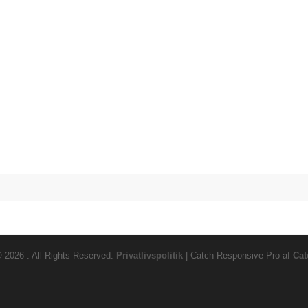
© 2026
. All Rights Reserved.
Privatlivspolitik
| Catch Responsive Pro af
Cat