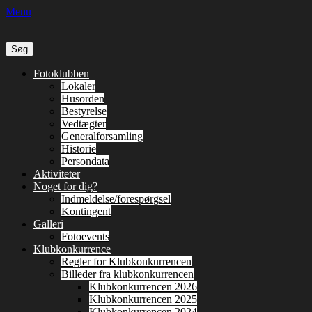
Menu
Søg
efter:
Primær
Spring
Fotoklubben
til
Lokaler
Menu
indhold
Husorden
Bestyrelse
Vedtægter
Generalforsamling
Historie
Persondata
Aktiviteter
Noget for dig?
Indmeldelse/forespørgsel
Kontingent
Galleri
Fotoevents
Klubkonkurrence
Regler for Klubkonkurrencen
Billeder fra klubkonkurrencen
Klubkonkurrencen 2026
Klubkonkurrencen 2025
Klubkonkurrencen 2024