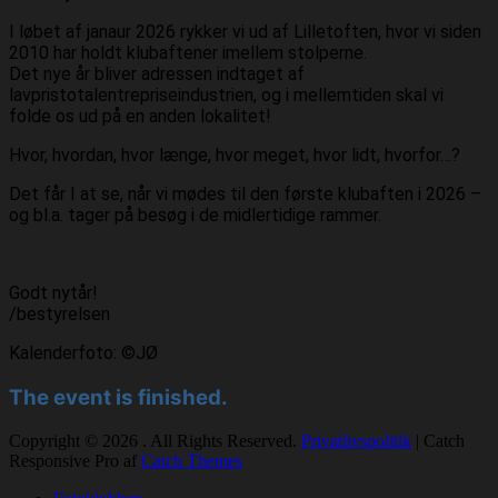
I løbet af janaur 2026 rykker vi ud af Lilletoften, hvor vi siden
2010 har holdt klubaftener imellem stolperne.
Det nye år bliver adressen indtaget af
lavpristotalentrepriseindustrien, og i mellemtiden skal vi
folde os ud på en anden lokalitet!
Hvor, hvordan, hvor længe, hvor meget, hvor lidt, hvorfor…?
Det får I at se, når vi mødes til den første klubaften i 2026 –
og bl.a. tager på besøg i de midlertidige rammer.
Godt nytår!
/bestyrelsen
Kalenderfoto: ©JØ
The event is finished.
Copyright © 2026
. All Rights Reserved.
Privatlivspolitik
| Catch
Responsive Pro af
Catch Themes
Rul