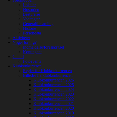
Fotoklubben
op
Lokaler
Husorden
Bestyrelse
Vedtægter
Generalforsamling
Historie
Persondata
Aktiviteter
Noget for dig?
Indmeldelse/forespørgsel
Kontingent
Galleri
Fotoevents
Klubkonkurrence
Regler for Klubkonkurrencen
Billeder fra klubkonkurrencen
Klubkonkurrencen 2026
Klubkonkurrencen 2025
Klubkonkurrencen 2024
Klubkonkurrencen 2023
Klubkonkurrencen 2022
Klubkonkurrencen 2021
Klubkonkurrencen 2020
Klubkonkurrencen 2019