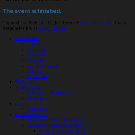
The event is finished.
Copyright © 2026
. All Rights Reserved.
Privatlivspolitik
| Catch
Responsive Pro af
Catch Themes
Rul
Fotoklubben
op
Lokaler
Husorden
Bestyrelse
Vedtægter
Generalforsamling
Historie
Persondata
Aktiviteter
Noget for dig?
Indmeldelse/forespørgsel
Kontingent
Galleri
Fotoevents
Klubkonkurrence
Regler for Klubkonkurrencen
Billeder fra klubkonkurrencen
Klubkonkurrencen 2026