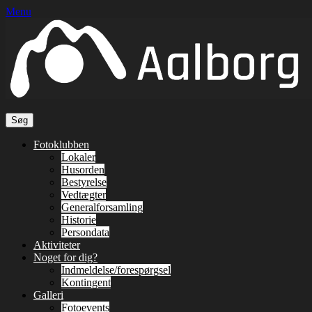
Menu
Søg
efter:
Primær
Spring
Fotoklubben
til
Lokaler
Menu
indhold
Husorden
Bestyrelse
Vedtægter
Generalforsamling
Historie
Persondata
Aktiviteter
Noget for dig?
Indmeldelse/forespørgsel
Kontingent
Galleri
Fotoevents