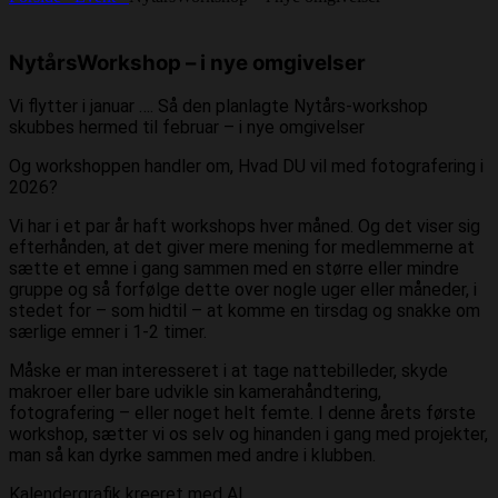
NytårsWorkshop – i nye omgivelser
Vi flytter i januar …. Så den planlagte Nytårs-workshop
skubbes hermed til februar – i nye omgivelser
Og workshoppen handler om, Hvad DU vil med fotografering i
2026?
Vi har i et par år haft workshops hver måned. Og det viser sig
efterhånden, at det giver mere mening for medlemmerne at
sætte et emne i gang sammen med en større eller mindre
gruppe og så forfølge dette over nogle uger eller måneder, i
stedet for – som hidtil – at komme en tirsdag og snakke om
særlige emner i 1-2 timer.
Måske er man interesseret i at tage nattebilleder, skyde
makroer eller bare udvikle sin kamerahåndtering,
fotografering – eller noget helt femte. I denne årets første
workshop, sætter vi os selv og hinanden i gang med projekter,
man så kan dyrke sammen med andre i klubben.
Kalendergrafik kreeret med AI.